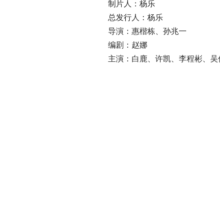
制片人：杨乐
总发行人：杨乐
导演：惠楷栋、孙兆一
编剧：赵娜
主演：白鹿、许凯、李程彬、吴