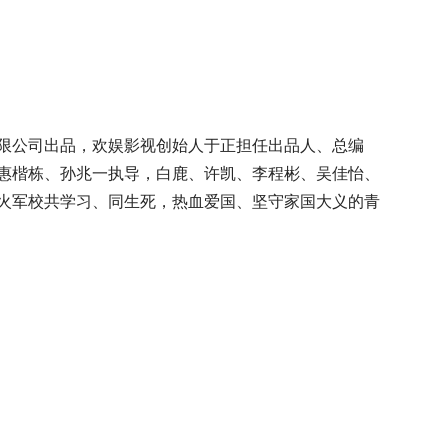
限公司出品，欢娱影视创始人于正担任出品人、总编
惠楷栋、孙兆一执导，白鹿、许凯、李程彬、吴佳怡、
火军校共学习、同生死，热血爱国、坚守家国大义的青