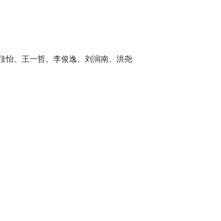
佳怡、王一哲、李俊逸、刘润南、洪尧