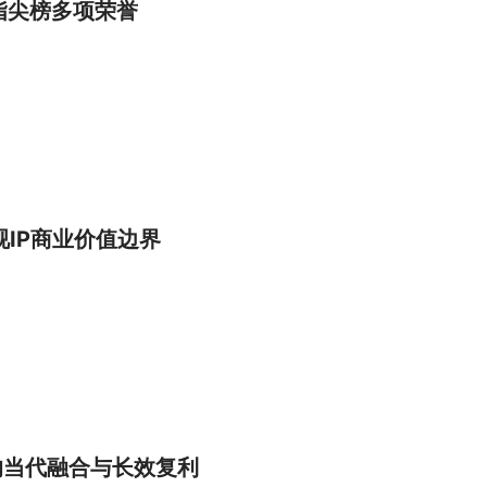
5指尖榜多项荣誉
IP商业价值边界
的当代融合与长效复利